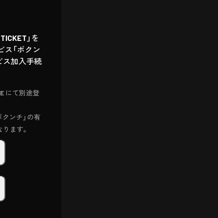
ICKET」を
ビス「ボクン
ービス加入手続
RE にて別途登
「ボクンチ」の有
なります。