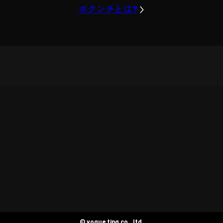
ボクンチとは?
© voque ting co., ltd.