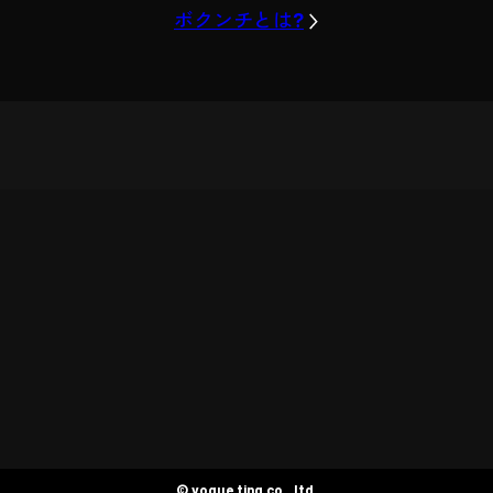
ボクンチとは?
© voque ting co., ltd.