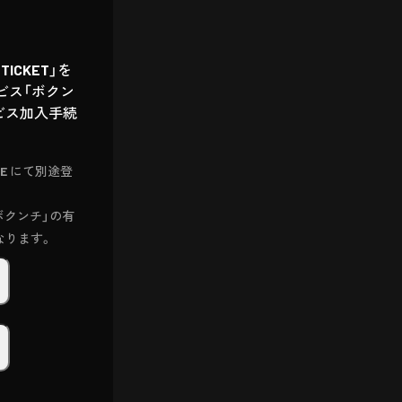
ICKET」を
ビス「ボクン
ービス加入手続
RE にて別途登
「ボクンチ」の有
なります。