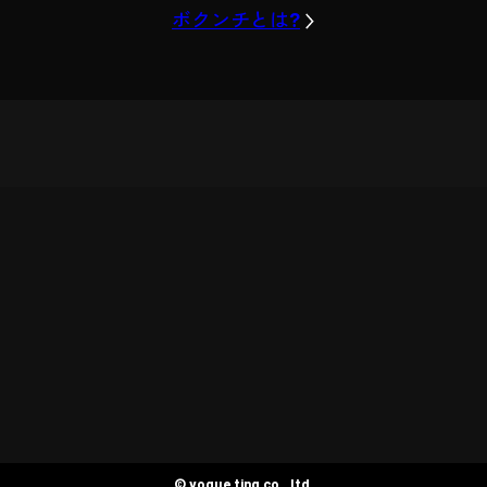
ボクンチとは?
© voque ting co., ltd.