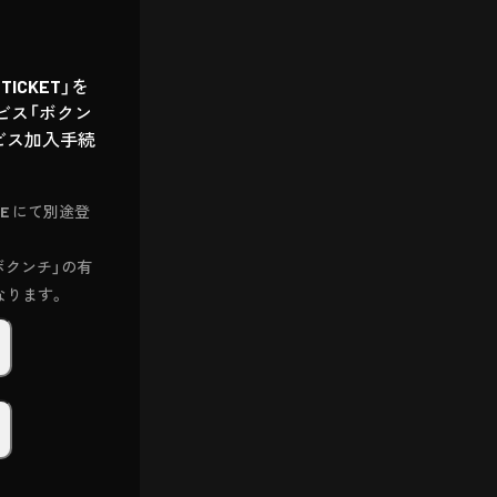
ICKET」を
ビス「ボクン
ービス加入手続
RE にて別途登
「ボクンチ」の有
なります。